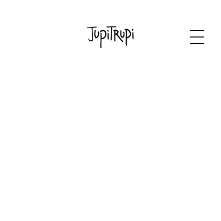
JupiTrupi
Ilustración